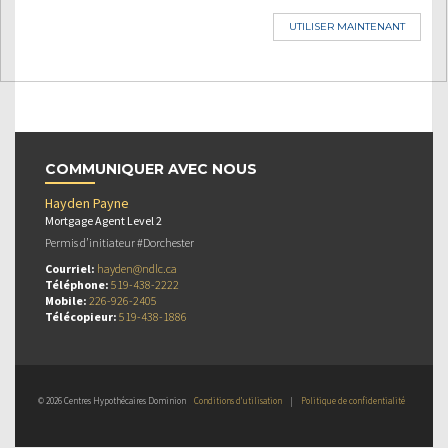
UTILISER MAINTENANT
COMMUNIQUER AVEC NOUS
Hayden Payne
Mortgage Agent Level 2
Permis d’initiateur #Dorchester
Courriel:
hayden@ndlc.ca
Téléphone:
519-438-2222
Mobile:
226-926-2405
Télécopieur:
519-438-1886
© 2026 Centres Hypothécaires Dominion
Conditions d’utilisation
|
Politique de confidentialité