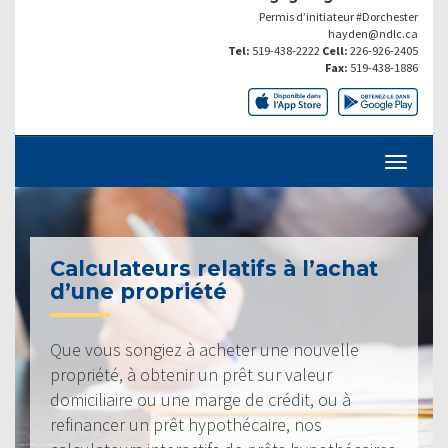
Permis d’initiateur #Dorchester
hayden@ndlc.ca
Tel:
519-438-2222
Cell:
226-926-2405
Fax:
519-438-1886
Calculateurs relatifs à l’achat
d’une propriété
Que vous songiez à acheter une nouvelle
propriété, à obtenir un prêt sur valeur
domiciliaire ou une marge de crédit, ou à
refinancer un prêt hypothécaire, nos