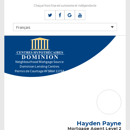
Chaque franchise est autonome et indépendante
Français
Neighbourhood Mortgage Source
Dominion Lending Centres
Permis de Courtage #FSRA# 11764
Hayden Payne
Mortgage Agent Level 2